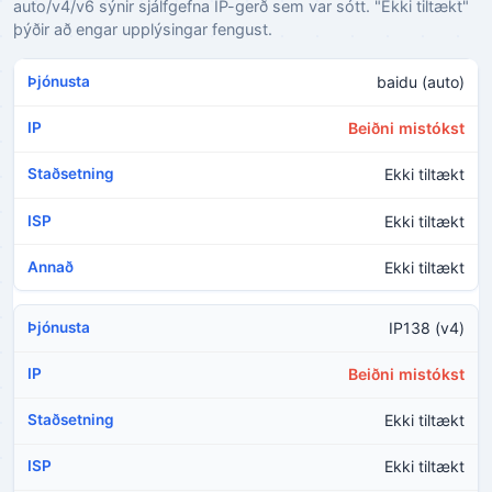
auto/v4/v6 sýnir sjálfgefna IP-gerð sem var sótt. "Ekki tiltækt"
þýðir að engar upplýsingar fengust.
baidu (auto)
Beiðni mistókst
Ekki tiltækt
Ekki tiltækt
Ekki tiltækt
IP138 (v4)
Beiðni mistókst
Ekki tiltækt
Ekki tiltækt