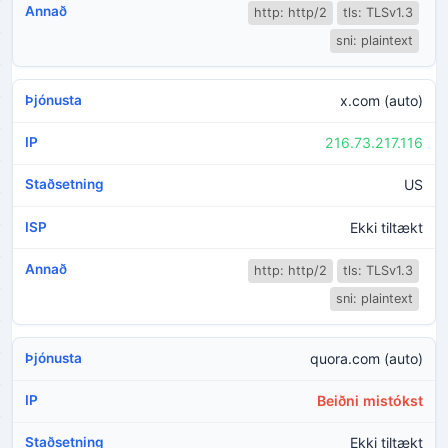
http: http/2
tls: TLSv1.3
sni: plaintext
x.com (auto)
216.73.217.116
US
Ekki tiltækt
http: http/2
tls: TLSv1.3
sni: plaintext
quora.com (auto)
Beiðni mistókst
Ekki tiltækt