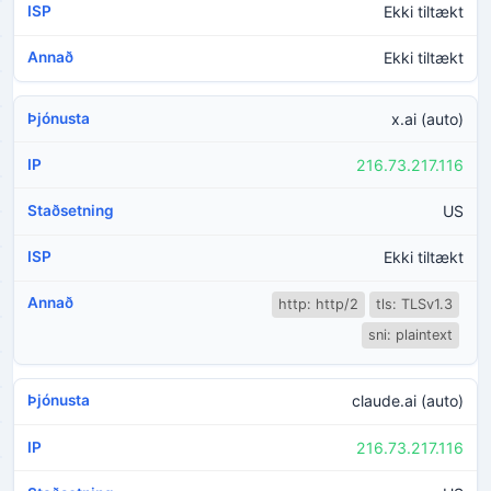
Ekki tiltækt
Ekki tiltækt
x.ai (auto)
216.73.217.116
US
Ekki tiltækt
http: http/2
tls: TLSv1.3
sni: plaintext
claude.ai (auto)
216.73.217.116