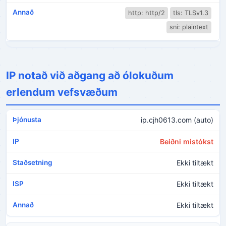
http: http/2
tls: TLSv1.3
sni: plaintext
IP notað við aðgang að ólokuðum
erlendum vefsvæðum
ip.cjh0613.com (auto)
Beiðni mistókst
Ekki tiltækt
Ekki tiltækt
Ekki tiltækt