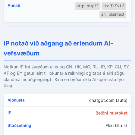
http: http/2
tls: TLSv1.3
sni: plaintext
IP notað við aðgang að erlendum AI-
vefsvæðum
Notkun IP frá svæðum eins og CN, HK, MO, RU, IR, KP, CU, SY,
AF og BY getur leitt til lokunar á reikningi og taps á allri sögu.
claude.ai er aðgengilegt í Kína en býður ekki AI-þjónustu fyrir
Kína.
chatgpt.com (auto)
Beiðni mistókst
Ekki tiltækt