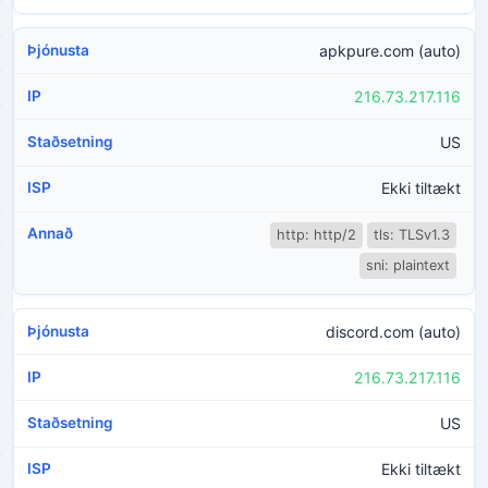
apkpure.com (auto)
216.73.217.116
US
Ekki tiltækt
http: http/2
tls: TLSv1.3
sni: plaintext
discord.com (auto)
216.73.217.116
US
Ekki tiltækt