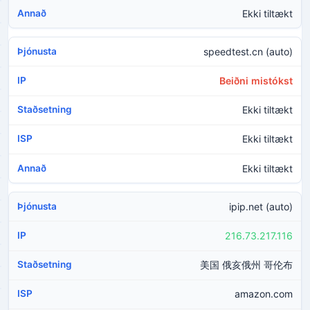
Ekki tiltækt
speedtest.cn (auto)
Beiðni mistókst
Ekki tiltækt
Ekki tiltækt
Ekki tiltækt
ipip.net (auto)
216.73.217.116
美国 俄亥俄州 哥伦布
amazon.com